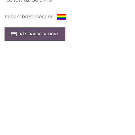
+33 (0)7 82 30 84 19
#chambreslesecrins
RÉSERVER EN LIGNE