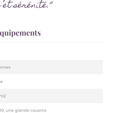
 et sérénité.”
 équipements
sonnes
ue
 m2
 200, une grande couette