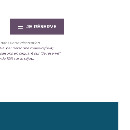
JE RÉSERVE
dans votre réservation.
88€ par personne majeure/nuit).
s saisons en cliquant sur "Je réserve".
 de 10% sur le séjour.