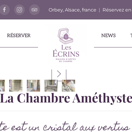
Orbey, Alsace, france
|
Réservez en
RÉSERVER
NEWS
La Chambre Améthyst
e est un cristal aux vertus