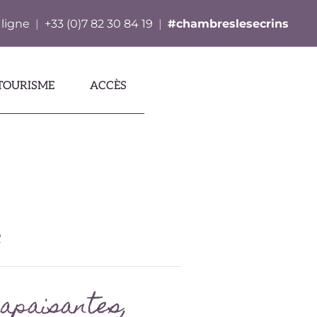
 ligne
|
+33 (0)7 82 30 84 19
|
#chambreslesecrins
TOURISME
ACCÈS
e
 apaisantes,