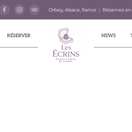
Orbey, Alsace, france
|
Réservez en
RÉSERVER
NEWS