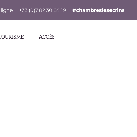
 ligne
|
+33 (0)7 82 30 84 19
|
#chambreslesecrins
TOURISME
ACCÈS