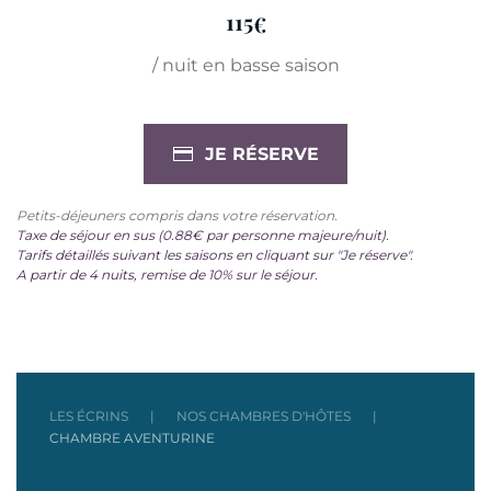
115
€
/ nuit en basse saison
JE RÉSERVE
Petits-déjeuners compris dans votre réservation.
Taxe de séjour en sus (0.88€ par personne majeure/nuit).
Tarifs détaillés suivant les saisons en cliquant sur "Je réserve".
A partir de 4 nuits, remise de 10% sur le séjour.
LES ÉCRINS
NOS CHAMBRES D'HÔTES
CHAMBRE AVENTURINE